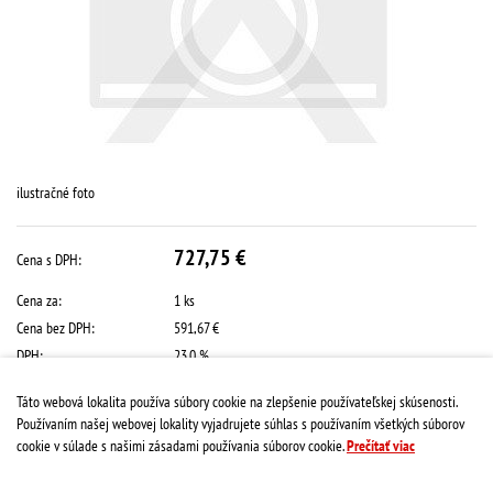
ilustračné foto
727,75 €
Cena s DPH:
Cena za:
1 ks
Cena bez DPH:
591,67 €
DPH:
23.0 %
Dostupnosť:
na objednávku
Táto webová lokalita používa súbory cookie na zlepšenie používateľskej skúsenosti.
Používaním našej webovej lokality vyjadrujete súhlas s používaním všetkých súborov
Množstvo:
Kúpiť
cookie v súlade s našimi zásadami používania súborov cookie.
Prečítať viac
Kód:
531.00.080