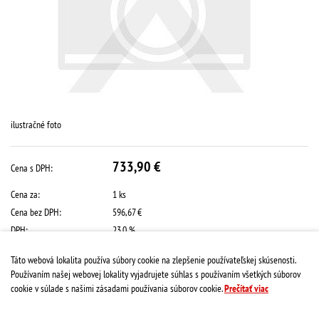
ilustračné foto
733,90 €
Cena s DPH:
Cena za:
1 ks
Cena bez DPH:
596,67 €
DPH:
23.0 %
Dostupnosť:
na objednávku
Táto webová lokalita používa súbory cookie na zlepšenie používateľskej skúsenosti.
Používaním našej webovej lokality vyjadrujete súhlas s používaním všetkých súborov
Množstvo:
Kúpiť
cookie v súlade s našimi zásadami používania súborov cookie.
Prečítať viac
Kód:
MAGMA