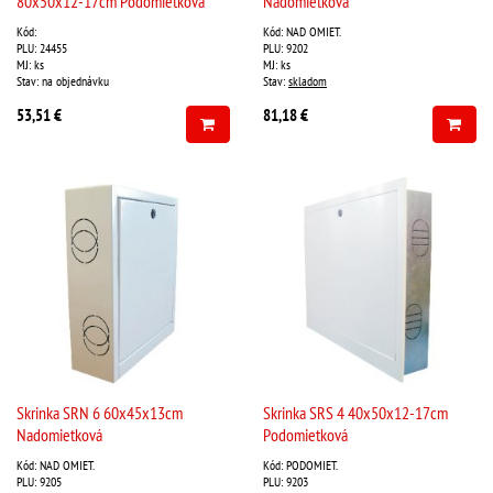
80x50x12-17cm Podomietková
Nadomietková
Kód:
Kód: NAD OMIET.
PLU: 24455
PLU: 9202
MJ: ks
MJ: ks
Stav: na objednávku
Stav:
skladom
53,51 €
81,18 €
Skrinka SRN 6 60x45x13cm
Skrinka SRS 4 40x50x12-17cm
Nadomietková
Podomietková
Kód: NAD OMIET.
Kód: PODOMIET.
PLU: 9205
PLU: 9203