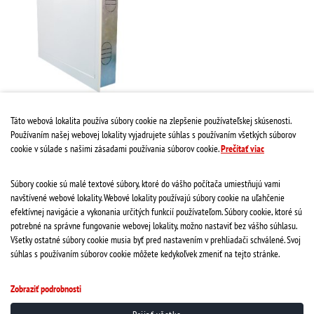
Skrinka SRS 12 120x50x12-17cm
Táto webová lokalita používa súbory cookie na zlepšenie používateľskej skúsenosti.
Podomietková
Používaním našej webovej lokality vyjadrujete súhlas s používaním všetkých súborov
Kód: PODOMIET.
cookie v súlade s našimi zásadami používania súborov cookie.
Prečítať viac
PLU: 9213
MJ: ks
Stav:
skladom
Súbory cookie sú malé textové súbory, ktoré do vášho počítača umiestňujú vami
160,58 €
navštívené webové lokality. Webové lokality používajú súbory cookie na uľahčenie
efektívnej navigácie a vykonania určitých funkcií používateľom. Súbory cookie, ktoré sú
potrebné na správne fungovanie webovej lokality, možno nastaviť bez vášho súhlasu.
Všetky ostatné súbory cookie musia byť pred nastavením v prehliadači schválené. Svoj
súhlas s používaním súborov cookie môžete kedykoľvek zmeniť na tejto stránke.
Získajte viac o MIRAD, s.r.o.
Zobraziť podrobnosti