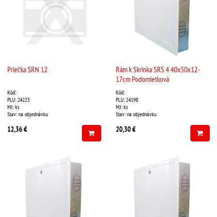
Priečka SRN 12
Rám k Skrinka SRS 4 40x50x12-
17cm Podomietková
Kód:
Kód:
PLU: 24223
PLU: 24198
MJ: ks
MJ: ks
Stav: na objednávku
Stav: na objednávku
12,36 €
20,30 €