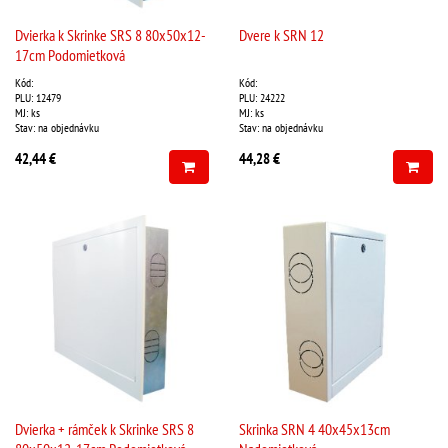
Dvierka k Skrinke SRS 8 80x50x12-
Dvere k SRN 12
17cm Podomietková
Kód:
Kód:
PLU: 12479
PLU: 24222
MJ: ks
MJ: ks
Stav: na objednávku
Stav: na objednávku
42,44 €
44,28 €
Dvierka + rámček k Skrinke SRS 8
Skrinka SRN 4 40x45x13cm