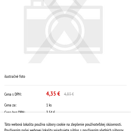
ilustračné foto
4,35 €
4,83 €
Cena s DPH:
Cena za:
1 ks
Cena bez DPH:
3,54 €
DPH:
23.0 %
Táto webová lokalita používa súbory cookie na zlepšenie používateľskej skúsenosti.
Dostupnosť:
na objednávku
Používaním našej webovej lokality vyjadrujete súhlas s používaním všetkých súborov