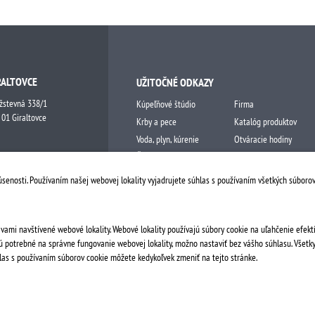
RALTOVCE
UŽITOČNÉ ODKAZY
žstevná 338/1
Kúpeľňové štúdio
Firma
 01 Giraltovce
Krby a pece
Katalóg produktov
Voda, plyn, kúrenie
Otváracie hodiny
Čerpacia technika
Kontakt
Ostatné
Obchodné podmienky
úsenosti. Používaním našej webovej lokality vyjadrujete súhlas s používaním všetkých súborov
Odstúpiť od zmluvy tu
vami navštívené webové lokality. Webové lokality používajú súbory cookie na uľahčenie efekt
 sú potrebné na správne fungovanie webovej lokality, možno nastaviť bez vášho súhlasu. Všetk
hlas s používaním súborov cookie môžete kedykoľvek zmeniť na tejto stránke.