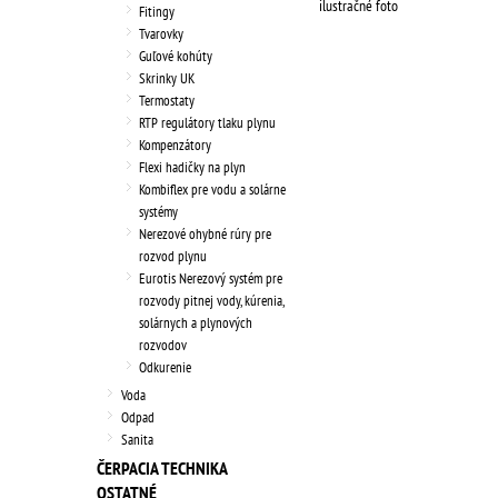
ilustračné foto
Fitingy
Tvarovky
Guľové kohúty
Skrinky UK
Termostaty
RTP regulátory tlaku plynu
Kompenzátory
Flexi hadičky na plyn
Kombiflex pre vodu a solárne
systémy
Nerezové ohybné rúry pre
rozvod plynu
Eurotis Nerezový systém pre
rozvody pitnej vody, kúrenia,
solárnych a plynových
rozvodov
Odkurenie
Voda
Odpad
Sanita
ČERPACIA TECHNIKA
OSTATNÉ