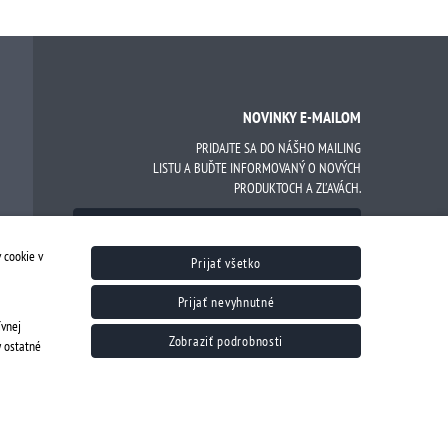
NOVINKY E-MAILOM
PRIDAJTE SA DO NÁŠHO MAILING
LISTU A BUĎTE INFORMOVANÝ O NOVÝCH
PRODUKTOCH A ZĽAVÁCH.
 cookie v
Prijať všetko
SÚHLASÍM SO SPRACOVANÍM OSOBNÝCH ÚDAJOV
ZÁSADY OCHRANY OSOBNÝCH ÚDAJOV
Prijať nevyhnutné
ívnej
Zobraziť podrobnosti
y ostatné