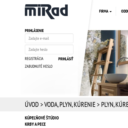
FIRMA
ODD
PRIHLÁSENIE
REGISTRÁCIA
ZABUDNUTÉ HESLO
ÚVOD
>
VODA, PLYN, KÚRENIE
>
PLYN, KÚR
KÚPEĽŇOVÉ ŠTÚDIO
KRBY A PECE