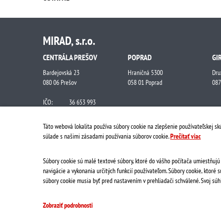
MIRAD, s.r.o.
CENTRÁLA PREŠOV
POPRAD
GI
Bardejovská 23
Hraničná 5300
Dru
080 06 Prešov
058 01 Poprad
087
IČO:
36 653 993
IČ DPH:
SK2022214623
Č.účtu:
0503920845/0900
Táto webová lokalita používa súbory cookie na zlepšenie používateľskej sk
súlade s našimi zásadami používania súborov cookie.
Prečítať viac
Súbory cookie sú malé textové súbory, ktoré do vášho počítača umiestňujú 
navigácie a vykonania určitých funkcií používateľom. Súbory cookie, ktoré
súbory cookie musia byť pred nastavením v prehliadači schválené. Svoj sú
Copyright 2026,
Mirad, s.r.o, Všetky práva vyhradené
Vytvorené spoločnosťou Canubia, spol. s r.o.
Zobraziť podrobnosti
Upraviť nastavenia Cookies