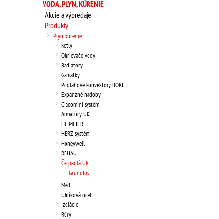
VODA, PLYN, KÚRENIE
Akcie a výpredaje
Produkty
Plyn, kúrenie
Kotly
Ohrievače vody
Radiátory
Gamatky
Podlahové konvektory BOKI
Expanzné nádoby
Giacomini systém
Armatúry UK
HEIMEIER
HERZ systém
Honeywell
REHAU
Čerpadlá UK
Grundfos
Meď
Uhlíková oceľ
Izolácie
Rúry