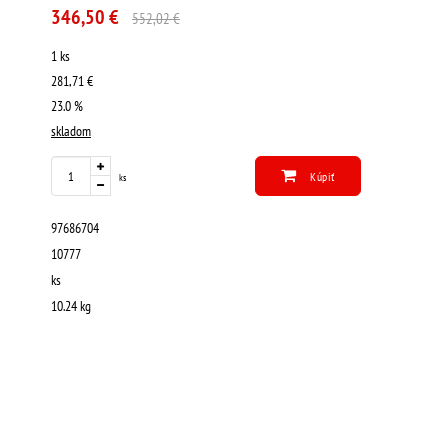
346,50 €
552,02 €
1 ks
281,71 €
23.0 %
skladom
Kúpiť
ks
97686704
10777
ks
10.24 kg