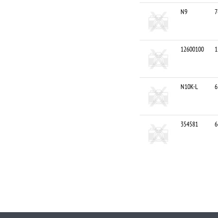
N9
7
12600100
1
N10K-L
6
354581
6