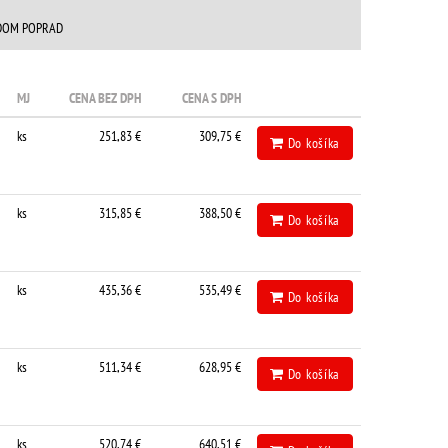
DOM POPRAD
MJ
CENA BEZ DPH
CENA S DPH
ks
251,83 €
309,75 €
Do košíka
ks
315,85 €
388,50 €
Do košíka
ks
435,36 €
535,49 €
Do košíka
ks
511,34 €
628,95 €
Do košíka
ks
520,74 €
640,51 €