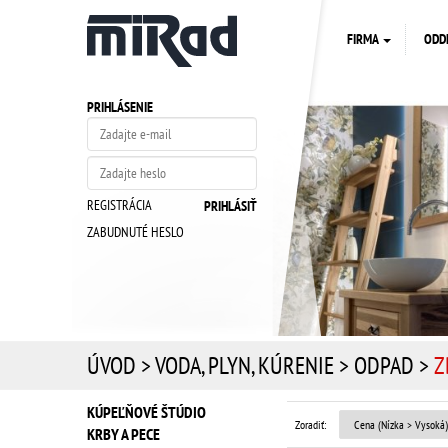
FIRMA
ODD
PRIHLÁSENIE
REGISTRÁCIA
ZABUDNUTÉ HESLO
ÚVOD
>
VODA, PLYN, KÚRENIE
>
ODPAD
>
Z
KÚPEĽŇOVÉ ŠTÚDIO
Zoradiť:
KRBY A PECE