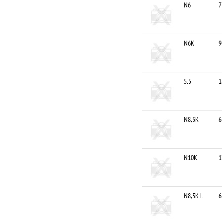
N6
7
N6K
9
5,5
1
N8,5K
6
N10K
1
N8,5K-L
6