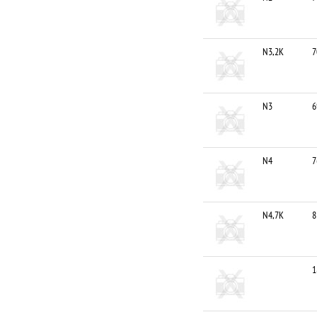
N3,2K
7
N3
6
N4
7
N4,7K
8
1