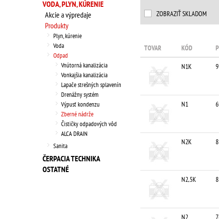
VODA, PLYN, KÚRENIE
ZOBRAZIŤ SKLADOM
Akcie a výpredaje
Produkty
Plyn, kúrenie
Voda
TOVAR
KÓD
P
Odpad
Vnútorná kanalizácia
N1K
9
Vonkajšia kanalizácia
Lapače strešných splavenín
Drenážny systém
N1
6
Výpusť kondenzu
Zberné nádrže
Čističky odpadových vôd
ALCA DRAIN
N2K
8
Sanita
ČERPACIA TECHNIKA
OSTATNÉ
N2,5K
8
N2
7