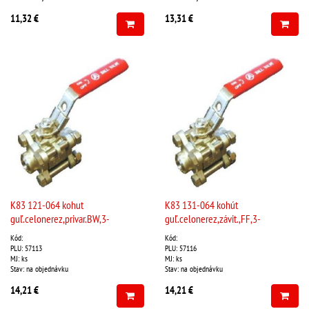
11,32 €
13,31 €
K83 121-064 kohut
K83 131-064 kohút
guľ.celonerez,privar.BW,3-
guľ.celonerez,závit.,FF,3-
dielny,DN010,nerez 1.4408,060mm
dielny,DN10,PN63,do180°C,horúca
Kód:
Kód:
voda
PLU: 57113
PLU: 57116
MJ: ks
MJ: ks
Stav: na objednávku
Stav: na objednávku
14,21 €
14,21 €