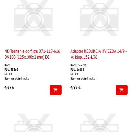
ND Tesnenie do filtra D71-117-616
Adapter REDUKCIA HVIEZDA 14/9 -
DN100 (125x100x2 mm) EG
ku klap. L32-L36
Kód:
Kód: CS-27 R
PLU: 55862
PLU: 16488
MJ: ks
MJ: ks
Stav: na objednávku
Stav: na objednávku
4,67 €
4,92 €