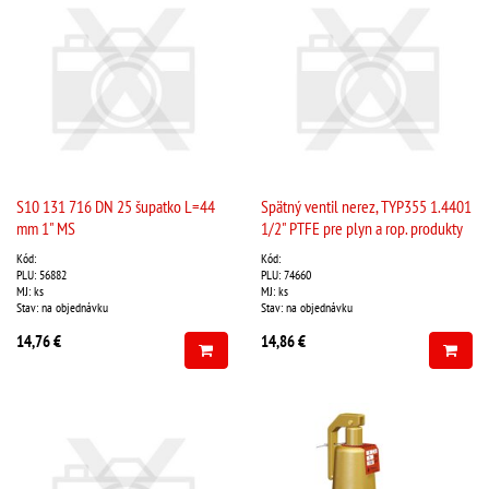
S10 131 716 DN 25 šupatko L=44
Spätný ventil nerez, TYP355 1.4401
mm 1" MS
1/2" PTFE pre plyn a rop. produkty
Kód:
Kód:
PLU: 56882
PLU: 74660
MJ: ks
MJ: ks
Stav: na objednávku
Stav: na objednávku
14,76 €
14,86 €