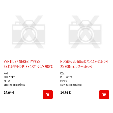
VENTIL SP. NEREZ TYP355
ND Sitko do filtra D71-117-616 DN
SS316/PN40 PTFE 1/2" -20/+200°C
25 800micro 2-vrstvové
Kód:
Kód:
PLU: 57401
PLU: 52378
MJ: ks
MJ: ks
Stav: na objednávku
Stav: na objednávku
14,64 €
14,76 €