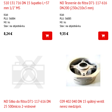
S10 131 716 DN 15 šupatko L=37
ND Tesnenie do filtra D71-117-616
mm 1/2" MS
DN200 (230x210x3 mm)
Kód:
Kód:
PLU: 56884
PLU: 56085
MJ: ks
MJ: ks
Stav: na objednávku
Stav: na objednávku
8,24 €
9,35 €
ND Sitko do filtra D71-117-616 DN
C09 402 040 DN 15 spätný ventil
25 500micro 2-vrstvové
nerez medziprir.