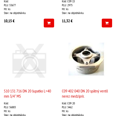
Kód:
Kód: C09 15
PLU: 53677
PLU: 2975
MJ: ks
MJ: ks
Stav: na objednávku
Stav: na objednávku
10,15 €
11,32 €
S10 131 716 DN 20 šupatko L=40
C09 402 040 DN 20 spätný ventil
mm 3/4" MS
nerez medziprir.
Kód:
Kód: C09 20
PLU: 56883
PLU: 3462
MJ: ks
MJ: ks
Stav: na objednávku
Stav: na objednávku