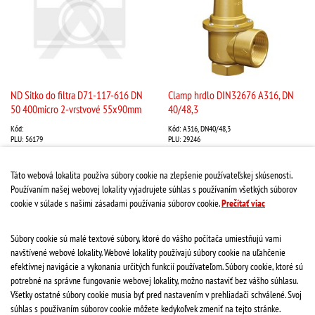
ND Sitko do filtra D71-117-616 DN
Clamp hrdlo DIN32676 A316, DN
50 400micro 2-vrstvové 55x90mm
40/48,3
Kód:
Kód: A316, DN40/48,3
PLU: 56179
PLU: 29246
MJ: ks
MJ: ks
Stav: na objednávku
Stav: na objednávku
Táto webová lokalita používa súbory cookie na zlepšenie používateľskej skúsenosti.
15,99 €
16,61 €
Používaním našej webovej lokality vyjadrujete súhlas s používaním všetkých súborov
cookie v súlade s našimi zásadami používania súborov cookie.
Prečítať viac
Súbory cookie sú malé textové súbory, ktoré do vášho počítača umiestňujú vami
navštívené webové lokality. Webové lokality používajú súbory cookie na uľahčenie
«
1
2
3
4
…
9
…
18
…
26
…
efektívnej navigácie a vykonania určitých funkcií používateľom. Súbory cookie, ktoré sú
34
»
potrebné na správne fungovanie webovej lokality, možno nastaviť bez vášho súhlasu.
Všetky ostatné súbory cookie musia byť pred nastavením v prehliadači schválené. Svoj
súhlas s používaním súborov cookie môžete kedykoľvek zmeniť na tejto stránke.