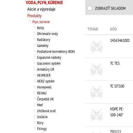
VODA, PLYN, KÚRENIE
ZOBRAZIŤ SKLADOM
Akcie a výpredaje
Produkty
Plyn, kúrenie
Kotly
TOVAR
KÓD
Ohrievače vody
Radiátory
14563461001
Gamatky
Podlahové konvektory BOKI
Expanzné nádoby
TC TES
Giacomini systém
Armatúry UK
HEIMEIER
HERZ systém
TC SIT100
Honeywell
REHAU
Čerpadlá UK
Meď
HDPE PE-
Uhlíková oceľ
100-240*
Izolácie
Rúry
Fitingy
ZD3222