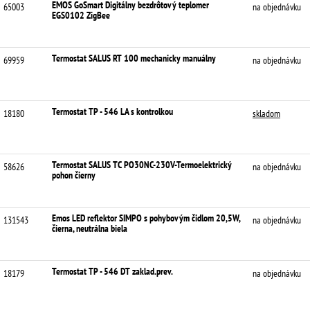
EMOS GoSmart Digitálny bezdrôtový teplomer
65003
na objednávku
EGS0102 ZigBee
Termostat SALUS RT 100 mechanicky manuálny
69959
na objednávku
Termostat TP - 546 LA s kontrolkou
18180
skladom
Termostat SALUS TC PO30NC-230V-Termoelektrický
58626
na objednávku
pohon čierny
Emos LED reflektor SIMPO s pohybovým čidlom 20,5W,
131543
na objednávku
čierna, neutrálna biela
Termostat TP - 546 DT zaklad.prev.
18179
na objednávku