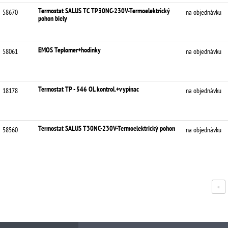
Termostat SALUS TC TP30NC-230V-Termoelektrický
58670
na objednávku
pohon biely
EMOS Teplomer+hodinky
58061
na objednávku
Termostat TP - 546 OL kontrol.+vypinac
18178
na objednávku
Termostat SALUS T30NC-230V-Termoelektrický pohon
58560
na objednávku
«