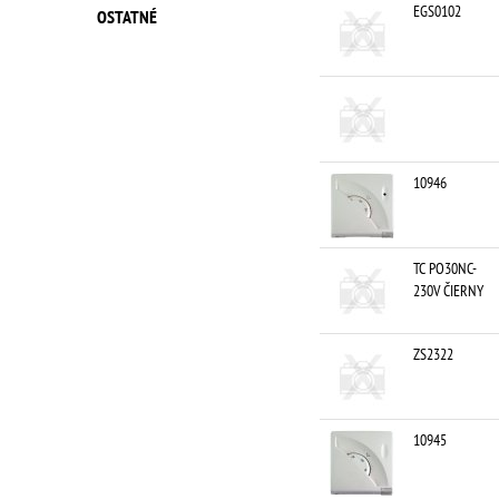
EGS0102
OSTATNÉ
10946
TC PO30NC-
230V ČIERNY
ZS2322
10945