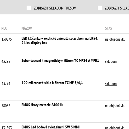
ZOBRAZIŤ SKLADOM PREŠOV
ZOBRAZIŤ SKLA
PLU
NÁZOV
STAV
LED kľúčenka – exotické zvieratá so zvukom na LR54,
130875
na objednávku
24 ks, display box
Subor tesnení k magnetickým filtrom TC MF34 A MF01
43295
skladom
100 mikronové sitko k filtrom TC MF 3/4,1
43294
skladom
EMOS Hroty meracie S4001N
58062
na objednávku
EMOS Led bodové sviet.simmi 5W SIMMI
131593
na objednávku