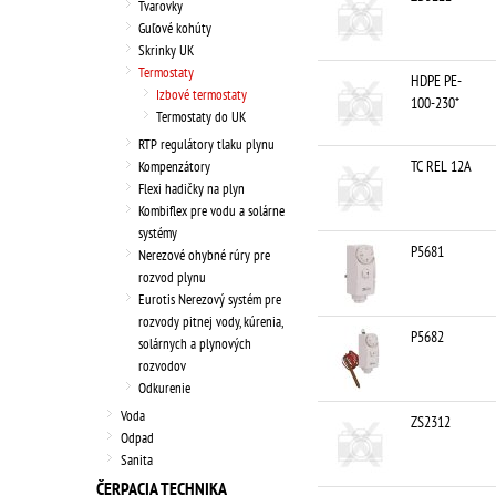
Tvarovky
Guľové kohúty
Skrinky UK
Termostaty
HDPE PE-
Izbové termostaty
100-230*
Termostaty do UK
RTP regulátory tlaku plynu
TC REL 12A
Kompenzátory
Flexi hadičky na plyn
Kombiflex pre vodu a solárne
systémy
P5681
Nerezové ohybné rúry pre
rozvod plynu
Eurotis Nerezový systém pre
rozvody pitnej vody, kúrenia,
P5682
solárnych a plynových
rozvodov
Odkurenie
Voda
ZS2312
Odpad
Sanita
ČERPACIA TECHNIKA