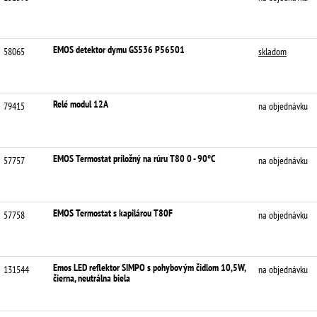
EMOS detektor dymu GS536 P56501
58065
skladom
Relé modul 12A
79415
na objednávku
EMOS Termostat príložný na rúru T80 0 - 90°C
57757
na objednávku
EMOS Termostat s kapilárou T80F
57758
na objednávku
Emos LED reflektor SIMPO s pohybovým čidlom 10,5W,
131544
na objednávku
čierna, neutrálna biela