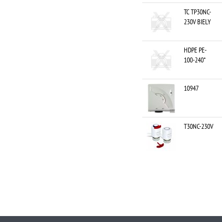
TC TP30NC-
230V BIELY
HDPE PE-
100-240*
10947
T30NC-230V