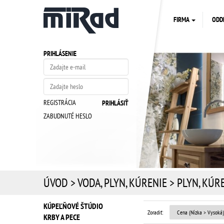
FIRMA
ODD
PRIHLÁSENIE
REGISTRÁCIA
ZABUDNUTÉ HESLO
ÚVOD
>
VODA, PLYN, KÚRENIE
>
PLYN, KÚR
KÚPEĽŇOVÉ ŠTÚDIO
Zoradiť:
KRBY A PECE