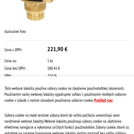
ilustračné foto
221,90 €
Cena s DPH:
Cena za:
1 ks
Cena bez DPH:
180,41 €
DPH:
23.0 %
Dostupnosť:
na objednávku
Táto webová lokalita používa súbory cookie na zlepšenie používateľskej skúsenosti.
Používaním našej webovej lokality vyjadrujete súhlas s používaním všetkých súborov
Množstvo:
Kúpiť
cookie v súlade s našimi zásadami používania súborov cookie.
Prečítať viac
Kód:
31740100
Súbory cookie sú malé textové súbory, ktoré do vášho počítača umiestňujú vami
PLU:
25449
navštívené webové lokality. Webové lokality používajú súbory cookie na uľahčenie
MJ:
efektívnej navigácie a vykonania určitých funkcií používateľom. Súbory cookie, ktoré sú
ks
potrebné na správne fungovanie webovej lokality, možno nastaviť bez vášho súhlasu.