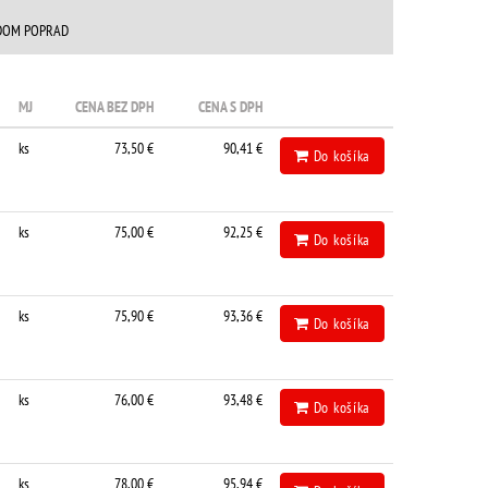
DOM POPRAD
MJ
CENA BEZ DPH
CENA S DPH
ks
73,50 €
90,41 €
Do košíka
ks
75,00 €
92,25 €
Do košíka
ks
75,90 €
93,36 €
Do košíka
ks
76,00 €
93,48 €
Do košíka
ks
78,00 €
95,94 €