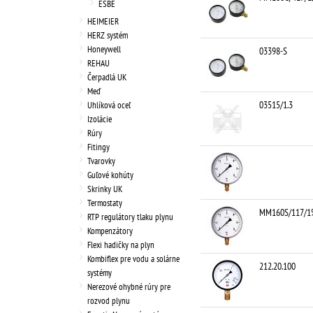
ESBE
HEIMEIER
HERZ systém
Honeywell
03398-S
REHAU
Čerpadlá UK
Meď
03515/1.3
Uhlíková oceľ
Izolácie
Rúry
Fitingy
Tvarovky
Guľové kohúty
Skrinky UK
Termostaty
MM160S/117/1
RTP regulátory tlaku plynu
Kompenzátory
Flexi hadičky na plyn
Kombiflex pre vodu a solárne
212.20.100
systémy
Nerezové ohybné rúry pre
rozvod plynu