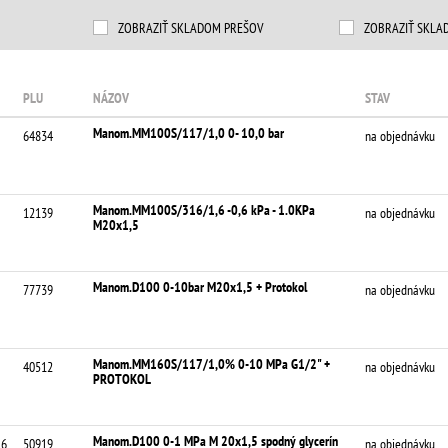
ZOBRAZIŤ SKLADOM PREŠOV
ZOBRAZIŤ SKLA
PLU
NÁZOV
STAV
Manom.MM100S/117/1,0 0- 10,0 bar
64834
na objednávku
Manom.MM100S/316/1,6 -0,6 kPa - 1.0KPa
12139
na objednávku
M20x1,5
Manom.D100 0-10bar M20x1,5 + Protokol
77739
na objednávku
Manom.MM160S/117/1,0% 0-10 MPa G1/2" +
40512
na objednávku
PROTOKOL
Manom.D100 0-1 MPa M 20x1,5 spodný glycerín
,6
50919
na objednávku