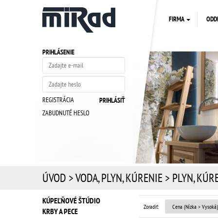
FIRMA
ODD
PRIHLÁSENIE
REGISTRÁCIA
ZABUDNUTÉ HESLO
ÚVOD
>
VODA, PLYN, KÚRENIE
>
PLYN, KÚR
KÚPEĽŇOVÉ ŠTÚDIO
Zoradiť:
KRBY A PECE