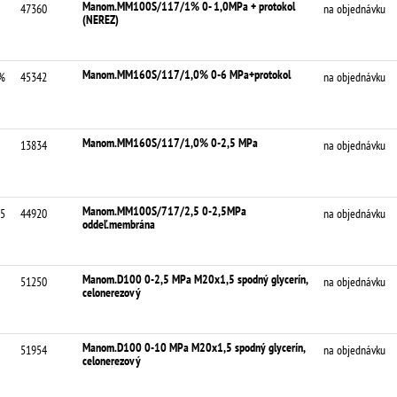
Manom.MM100S/117/1% 0- 1,0MPa + protokol
47360
na objednávku
(NEREZ)
Manom.MM160S/117/1,0% 0-6 MPa+protokol
%
45342
na objednávku
Manom.MM160S/117/1,0% 0-2,5 MPa
13834
na objednávku
Manom.MM100S/717/2,5 0-2,5MPa
,5
44920
na objednávku
oddeľ.membrána
Manom.D100 0-2,5 MPa M20x1,5 spodný glycerín,
51250
na objednávku
celonerezový
Manom.D100 0-10 MPa M20x1,5 spodný glycerín,
51954
na objednávku
celonerezový