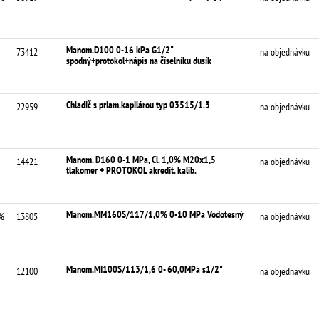
Manom.D100 0-16 kPa G1/2"
73412
na objednávku
spodný+protokol+nápis na číselníku dusík
Chladič s priam.kapilárou typ 03515/1.3
22959
na objednávku
Manom. D160 0-1 MPa, Cl. 1,0% M20x1,5
14421
na objednávku
tlakomer + PROTOKOL akredit. kalib.
Manom.MM160S/117/1,0% 0-10 MPa Vodotesný
%
13805
na objednávku
Manom.MI100S/113/1,6 0- 60,0MPa s1/2"
12100
na objednávku