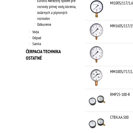
Eurotis Nerezový systém pre
MI100S/117/1,6
rozvody pitnej vody, kúrenia,
solárnych a plynových
rozvodov
Odkurenie
MM160S/117/1
Voda
Odpad
Sanita
ČERPACIA TECHNIKA
OSTATNÉ
MM100S/717/2
RMP25-100-R
CTBX.AA.500