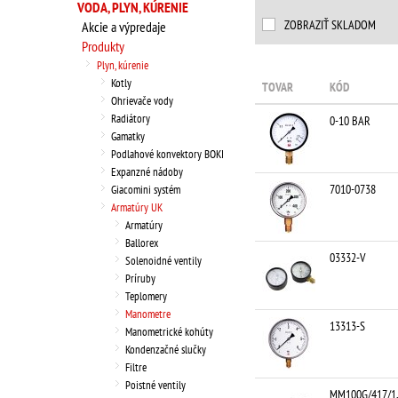
VODA, PLYN, KÚRENIE
ZOBRAZIŤ SKLADOM
Akcie a výpredaje
Produkty
Plyn, kúrenie
Kotly
TOVAR
KÓD
Ohrievače vody
Radiátory
0-10 BAR
Gamatky
Podlahové konvektory BOKI
Expanzné nádoby
7010-0738
Giacomini systém
Armatúry UK
Armatúry
Ballorex
03332-V
Solenoidné ventily
Príruby
Teplomery
Manometre
13313-S
Manometrické kohúty
Kondenzačné slučky
Filtre
Poistné ventily
MM100G/417/1